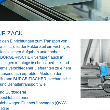
UF ZACK
so den Einrichtungen zum Transport von
ns etc.), ist der Faktor Zeit ein wichtiges
 logistischen Aufgaben unter hoher
on BÜRGE-FISCHER verfügen auch in
chtigen intralogistischen Überblick und
teme verschiedener Lieferanten zu einem
tausendfach erprobten Modulen der
N® kann BÜRGE-FISCHER mechanische
und Behältertransport, wie
und Gurtförderer
ber/Hubstationen
chiebewagen/Querverfahrwagen (QVW)
etzer