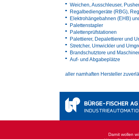
Weichen, Ausschleuser, Pushe
Regalbediengeräte (RBG), Reg
Elektrohängebahnen (EHB) un
Palettenstapler
Palettenprüfstationen
Palettierer, Depalettierer und U
Stretcher, Umwickler und Umgre
Brandschutztore und Maschine
Auf- und Abgabeplätze
aller namhaften Hersteller zuverlä
Mattenstrasse 3
Tel.:
+41 62 78
CH-5745 Safenwil
E-Mail:
info@bf
Damit wollen wir
Switzerland