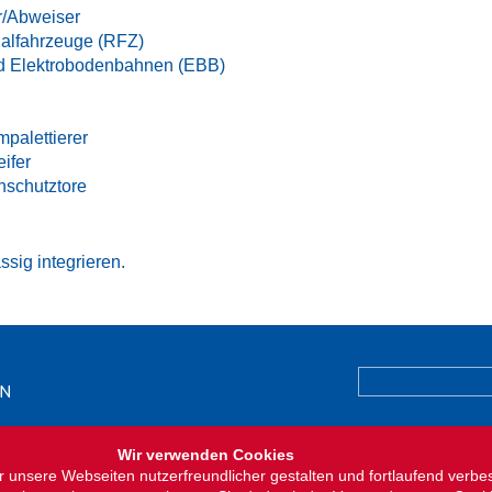
r/Abweiser
alfahrzeuge (RFZ)
d Elektrobodenbahnen (EBB)
mpalettierer
ifer
nschutztore
ssig integrieren.
9 85 85
Home
Wir verwenden Cookies
ag.ch
Kontakt und Anfahr
 unsere Webseiten nutzerfreundlicher gestalten und fortlaufend verbe
Impressum