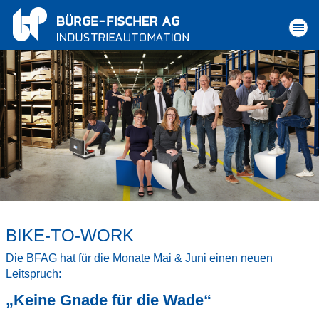
BIKE-TO-WORK
Die BFAG hat für die Monate Mai & Juni einen neuen
Leitspruch:
„Keine Gnade für die Wade“